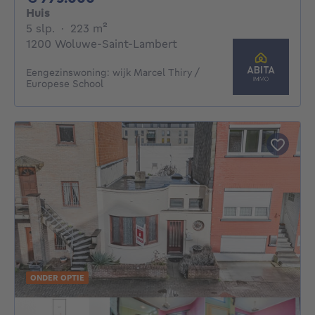
Huis
5 slaapkamers
vierkante meters
5 slp.
·
223
m²
1200 Woluwe-Saint-Lambert
Eengezinswoning: wijk Marcel Thiry /
Europese School
ONDER OPTIE