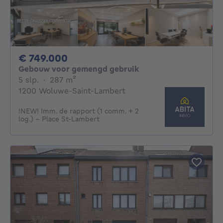
749000€
€ 749.000
Gebouw voor gemengd gebruik
5 slaapkamers
vierkante meters
5 slp.
·
287
m²
1200 Woluwe-Saint-Lambert
!NEW! Imm. de rapport (1 comm. + 2
log.) - Place St-Lambert