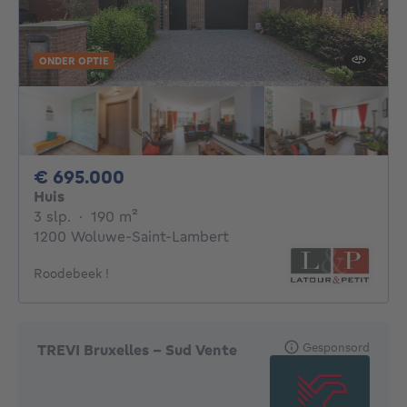
ONDER OPTIE
695000€
€ 695.000
Huis
3 slaapkamers
vierkante meters
3 slp.
·
190
m²
1200 Woluwe-Saint-Lambert
Roodebeek !
Gesponsord
TREVI Bruxelles - Sud Vente