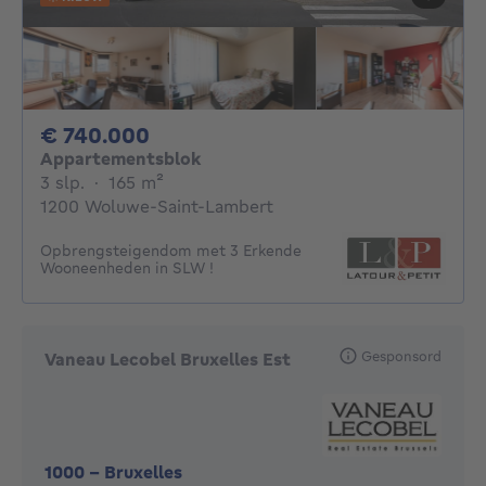
740000€
€ 740.000
Appartementsblok
3 slaapkamers
vierkante meters
3 slp.
·
165
m²
1200 Woluwe-Saint-Lambert
Opbrengsteigendom met 3 Erkende
Wooneenheden in SLW !
Gesponsord
Vaneau Lecobel Bruxelles Est
1000
-
Bruxelles