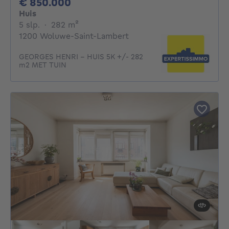
850000€
€ 850.000
Huis
5 slaapkamers
vierkante meters
5 slp.
·
282
m²
1200 Woluwe-Saint-Lambert
GEORGES HENRI - HUIS 5K +/- 282
m2 MET TUIN