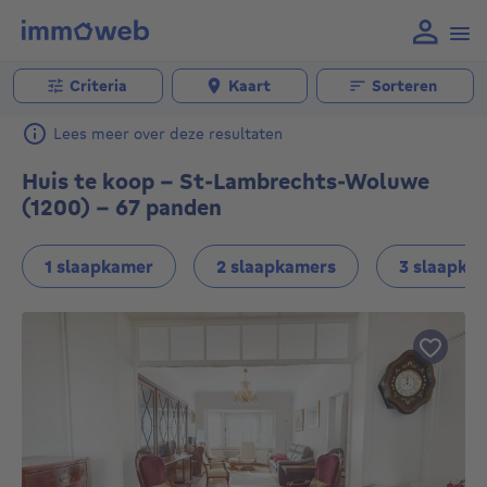
Criteria
Kaart
Sorteren
Lees meer over deze resultaten
Huis te koop - St-Lambrechts-Woluwe
(1200) - 67 panden
1 slaapkamer
2 slaapkamers
3 slaapka