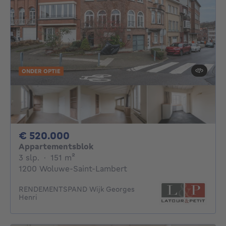
ONDER OPTIE
520000€
€ 520.000
Appartementsblok
3 slaapkamers
vierkante meters
3 slp.
·
151
m²
1200 Woluwe-Saint-Lambert
RENDEMENTSPAND Wijk Georges
Henri