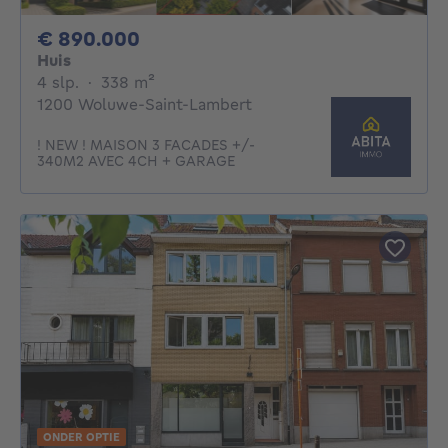
890000€
€ 890.000
Huis
4 slaapkamers
vierkante meters
4 slp.
·
338
m²
1200 Woluwe-Saint-Lambert
! NEW ! MAISON 3 FACADES +/-
340M2 AVEC 4CH + GARAGE
ONDER OPTIE