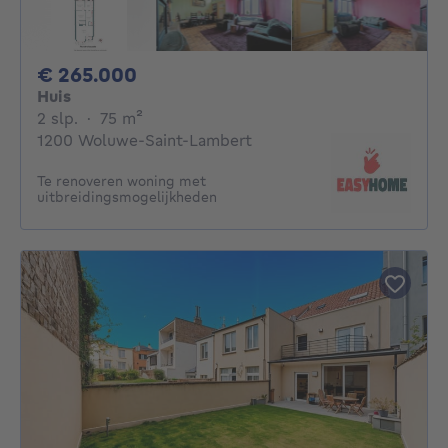
265000€
€ 265.000
Huis
2 slaapkamers
vierkante meters
2 slp.
·
75
m²
1200 Woluwe-Saint-Lambert
Te renoveren woning met
uitbreidingsmogelijkheden