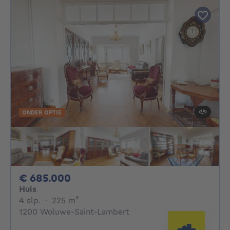
ONDER OPTIE
685000€
€ 685.000
Huis
4 slaapkamers
vierkante meters
4 slp.
·
225
m²
1200 Woluwe-Saint-Lambert