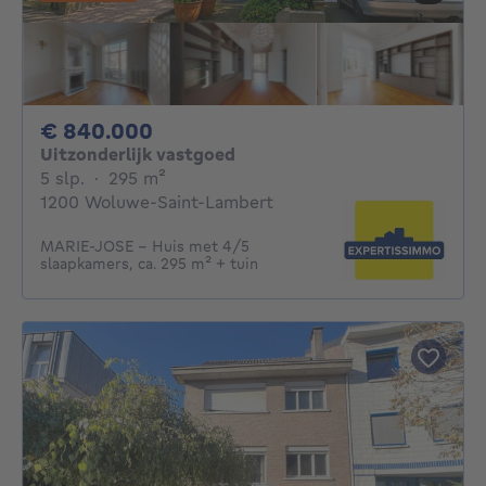
840000€
€ 840.000
Uitzonderlijk vastgoed
5 slaapkamers
vierkante meters
5 slp.
·
295
m²
1200 Woluwe-Saint-Lambert
MARIE-JOSE - Huis met 4/5
slaapkamers, ca. 295 m² + tuin