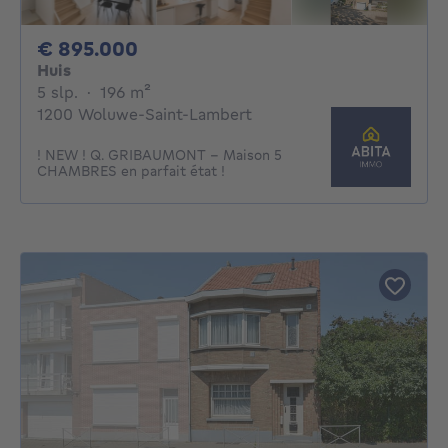
895000€
€ 895.000
Huis
5 slaapkamers
vierkante meters
5 slp.
·
196
m²
1200 Woluwe-Saint-Lambert
! NEW ! Q. GRIBAUMONT - Maison 5
CHAMBRES en parfait état !