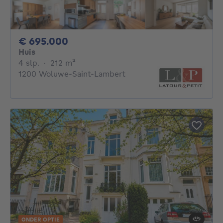
695000€
€ 695.000
Huis
4 slaapkamers
vierkante meters
4 slp.
·
212
m²
1200 Woluwe-Saint-Lambert
ONDER OPTIE