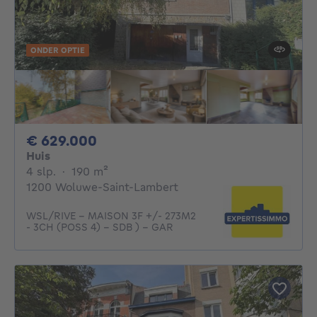
ONDER OPTIE
629000€
€ 629.000
Huis
4 slaapkamers
vierkante meters
4 slp.
·
190
m²
1200 Woluwe-Saint-Lambert
WSL/RIVE - MAISON 3F +/- 273M2
- 3CH (POSS 4) - SDB ) - GAR