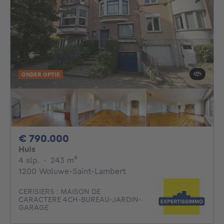
ONDER OPTIE
790000€
€ 790.000
Huis
4 slaapkamers
vierkante meters
4 slp.
·
243
m²
1200 Woluwe-Saint-Lambert
CERISIERS : MAISON DE
CARACTERE 4CH-BUREAU-JARDIN-
GARAGE