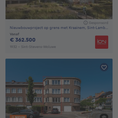
Gesponsord
Nieuwbouwproject op grens met Kraainem, Sint-Lambrechts-W...
Vanaf
362500€
€ 362.500
1932 - Sint-Stevens-Woluwe
NIEUW