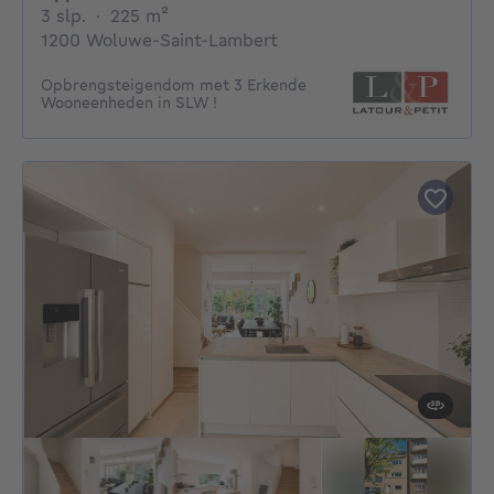
3 slaapkamers
vierkante meters
3 slp.
·
225
m²
1200 Woluwe-Saint-Lambert
Opbrengsteigendom met 3 Erkende
Wooneenheden in SLW !