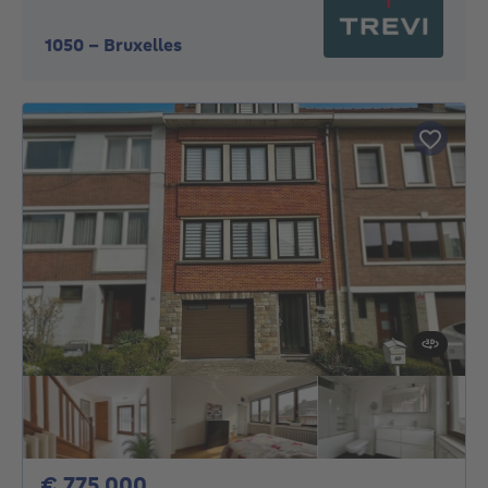
1050
-
Bruxelles
775000€
€ 775.000