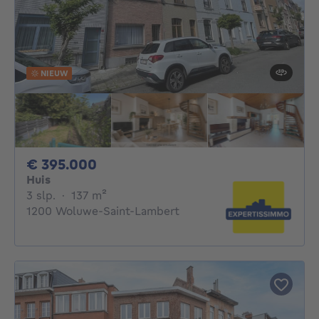
NIEUW
395000€
€ 395.000
Huis
3 slaapkamers
vierkante meters
3 slp.
·
137
m²
1200 Woluwe-Saint-Lambert