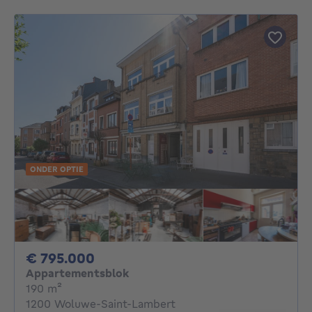
ONDER OPTIE
795000€
€ 795.000
Appartementsblok
vierkante meters
190
m²
1200 Woluwe-Saint-Lambert