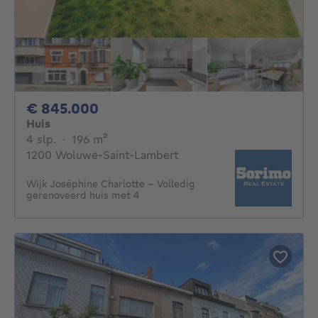
845000€
€ 845.000
Huis
4 slaapkamers
vierkante meters
4 slp.
·
196
m²
1200 Woluwe-Saint-Lambert
Wijk Joséphine Charlotte - Volledig
gerenoveerd huis met 4