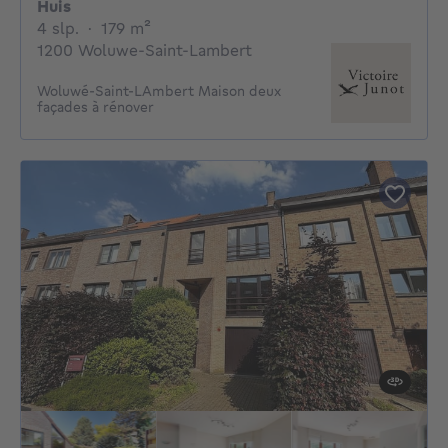
Huis
4 slaapkamers
vierkante meters
4 slp.
·
179
m²
1200 Woluwe-Saint-Lambert
Woluwé-Saint-LAmbert Maison deux
façades à rénover