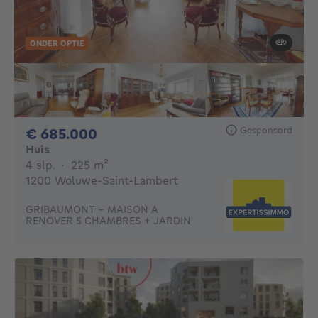
ONDER OPTIE
Gesponsord
685000€
€ 685.000
Huis
4 slaapkamers
vierkante meters
4 slp.
·
225
m²
1200 Woluwe-Saint-Lambert
GRIBAUMONT - MAISON A
RENOVER 5 CHAMBRES + JARDIN