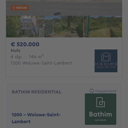
NIEUW
520000€
€ 520.000
Huis
4 slaapkamers
vierkante meters
4 slp.
·
146
m²
1200 Woluwe-Saint-Lambert
Gesponsord
BATHIM RESIDENTIAL
1200
-
Woluwe-Saint-
Lambert