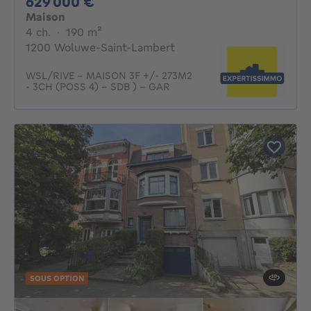
629000€
629 000 €
Maison
4 chambres
mètres carrés
4 ch.
·
190
m²
1200 Woluwe-Saint-Lambert
WSL/RIVE - MAISON 3F +/- 273M2
- 3CH (POSS 4) - SDB ) - GAR
SOUS OPTION