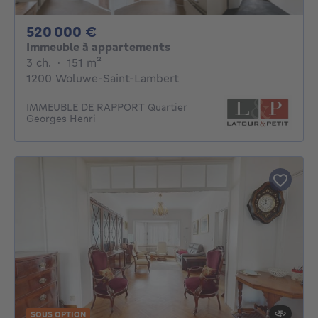
520000€
520 000 €
Immeuble à appartements
3 chambres
mètres carrés
3 ch.
·
151
m²
1200 Woluwe-Saint-Lambert
IMMEUBLE DE RAPPORT Quartier
Georges Henri
SOUS OPTION