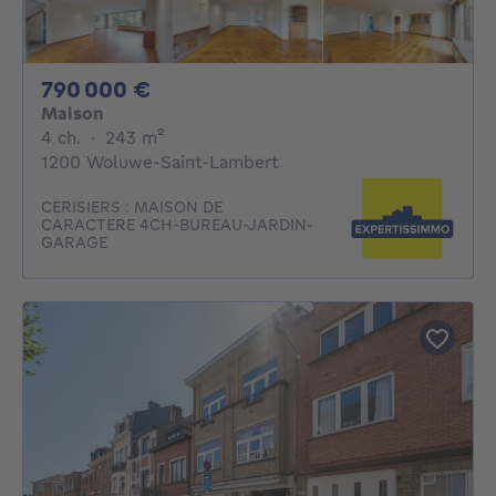
790000€
790 000 €
Maison
4 chambres
mètres carrés
4 ch.
·
243
m²
1200 Woluwe-Saint-Lambert
CERISIERS : MAISON DE
CARACTERE 4CH-BUREAU-JARDIN-
GARAGE