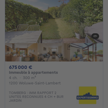
675000€
675 000 €
Immeuble à appartements
4 chambres
mètres carrés
4 ch.
·
300
m²
1200 Woluwe-Saint-Lambert
TOMBERG : IMM RAPPORT 2
UNITES RECONNUES 4 CH + BUR
JARDIN