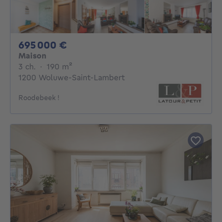
695000€
695 000 €
Maison
3 chambres
mètres carrés
3 ch.
·
190
m²
1200 Woluwe-Saint-Lambert
Roodebeek !