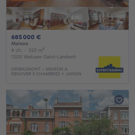
685000€
685 000 €
Maison
4 chambres
mètres carrés
4 ch.
·
225
m²
1200 Woluwe-Saint-Lambert
GRIBAUMONT - MAISON A
RENOVER 5 CHAMBRES + JARDIN