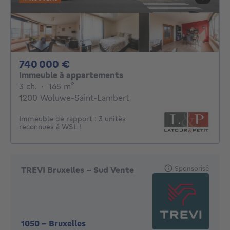
740000€
740 000 €
Immeuble à appartements
3 chambres
mètres carrés
3 ch.
·
165
m²
1200 Woluwe-Saint-Lambert
Immeuble de rapport : 3 unités
reconnues à WSL !
Sponsorisé
TREVI Bruxelles - Sud Vente
1050
-
Bruxelles