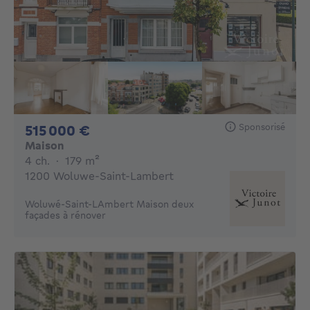
Sponsorisé
515000€
515 000 €
Maison
4 chambres
mètres carrés
4 ch.
·
179
m²
1200 Woluwe-Saint-Lambert
Woluwé-Saint-LAmbert Maison deux
façades à rénover