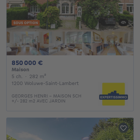
SOUS OPTION
850000€
850 000 €
Maison
5 chambres
mètres carrés
5 ch.
·
282
m²
1200 Woluwe-Saint-Lambert
GEORGES HENRI - MAISON 5CH
+/- 282 m2 AVEC JARDIN