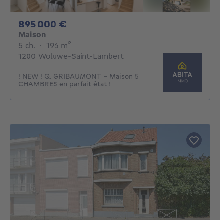
895000€
895 000 €
Maison
5 chambres
mètres carrés
5 ch.
·
196
m²
1200 Woluwe-Saint-Lambert
! NEW ! Q. GRIBAUMONT - Maison 5
CHAMBRES en parfait état !