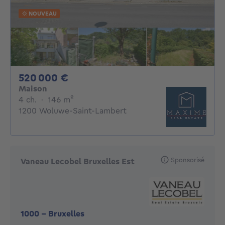
NOUVEAU
520000€
520 000 €
Maison
4 chambres
mètres carrés
4 ch.
·
146
m²
1200 Woluwe-Saint-Lambert
Sponsorisé
Vaneau Lecobel Bruxelles Est
1000
-
Bruxelles