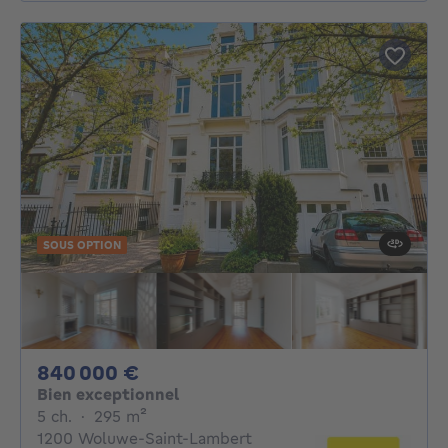
SOUS OPTION
840000€
840 000 €
Bien exceptionnel
5 chambres
mètres carrés
5 ch.
·
295
m²
1200 Woluwe-Saint-Lambert