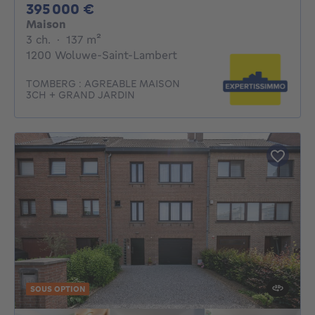
395000€
395 000 €
Maison
3 chambres
mètres carrés
3 ch.
·
137
m²
1200 Woluwe-Saint-Lambert
TOMBERG : AGREABLE MAISON
3CH + GRAND JARDIN
SOUS OPTION