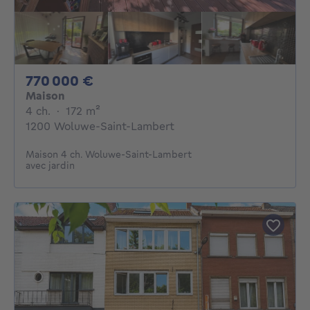
770000€
770 000 €
Maison
4 chambres
mètres carrés
4 ch.
·
172
m²
1200 Woluwe-Saint-Lambert
Maison 4 ch. Woluwe-Saint-Lambert
avec jardin