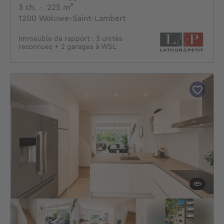
3 chambres
mètres carrés
3 ch.
·
225
m²
1200 Woluwe-Saint-Lambert
Immeuble de rapport : 3 unités
reconnues + 2 garages à WSL