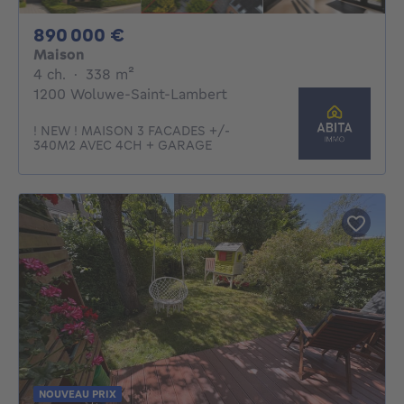
890000€
890 000 €
Maison
4 chambres
mètres carrés
4 ch.
·
338
m²
1200 Woluwe-Saint-Lambert
! NEW ! MAISON 3 FACADES +/-
340M2 AVEC 4CH + GARAGE
NOUVEAU PRIX