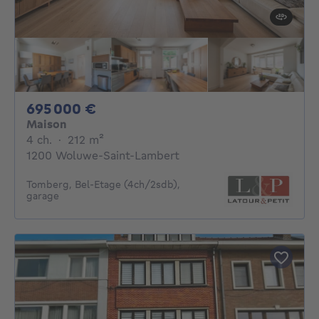
695000€
695 000 €
Maison
4 chambres
mètres carrés
4 ch.
·
212
m²
1200 Woluwe-Saint-Lambert
Tomberg, Bel-Etage (4ch/2sdb),
garage