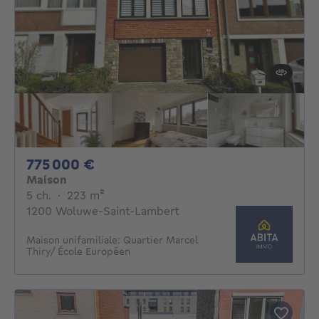
775000€
775 000 €
Maison
5 chambres
mètres carrés
5 ch.
·
223
m²
1200 Woluwe-Saint-Lambert
Maison unifamiliale: Quartier Marcel
Thiry/ École Européen