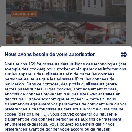
SOUS OPTION
795000€
795 000 €
Immeuble à appartements
mètres carrés
190
m²
1200 Woluwe-Saint-Lambert
VENDU ! Gribaumont ! Maison
divisée + Entrepot