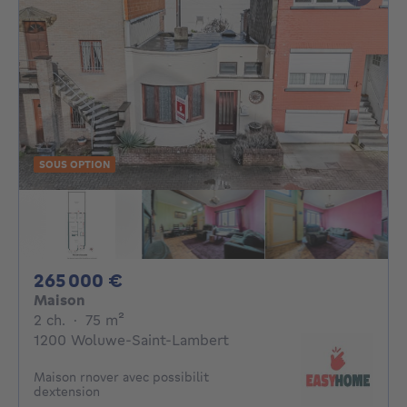
SOUS OPTION
265000€
265 000 €
Maison
2 chambres
mètres carrés
2 ch.
·
75
m²
1200 Woluwe-Saint-Lambert
Maison rnover avec possibilit
dextension