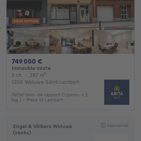
SOUS OPTION
749000€
749 000 €
Immeuble mixte
5 chambres
mètres carrés
5 ch.
·
287
m²
1200 Woluwe-Saint-Lambert
!NEW! Imm. de rapport (1 comm. + 2
log.) - Place St-Lambert
Sponsorisé
Engel & Völkers Woluwe
(vente)